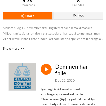
4.3K
8
Downloads
Episodes
Share
RSS
Mellom 4. og 12. november skal Høgsterett handsama klimasaka. 
Miljøorganisasjonar og deira støttespelarar har tapt i to instansar, men 
vil dei likevel vinna i siste runde? Det som står på spel er om tildelinga av 
nye petroleumskonsesjonar i Barentshavet er i strid med vernet om 
Show more >>
klima og miljø etter Grunnlova. I denne saka skal Høgsterett avgjera kort 
sterkt grunnlovsvernet for klima og miljø skal vera, korleis ein skal 
vurdera petroleumsutvinning sitt bidrag til global oppvarming, kor mykje 
Dommen har
omsynet til dagens velferd skal vega mot omsynet til framtidige 
generasjonar, og i kor stor grad Grunnlova i klimaspørsmål skal setja 
falle
grenser for politikken.

Dec 22, 2020
Filosof David Vogt og jurist Jørn Øyrehagen Sunde vil saman med deg 
Jørn og David snakkar med
følgja klimasaka. Kvar dag (unnateke 10.11) lagar dei ein 
stortingsrepresentant Jette
podkastepisode om korleis saka utviklar seg i Høgsterett, og samtala 
Christensen (Ap) og politisk redaktør
Eirin Eikefjord om dommen i klimasaka.
med gjester om dei store spørsmåla rettssaka reiser. Gjestane er politisk 