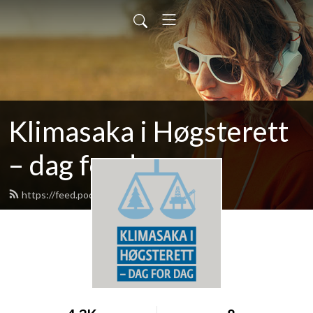
Klimasaka i Høgsterett
– dag for dag
https://feed.podbean.com/klimasaka/feed.xml