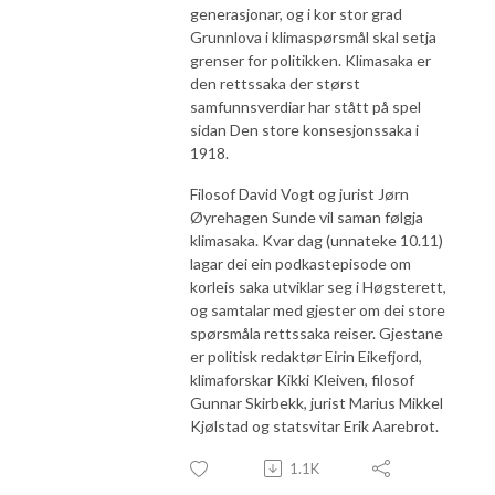
generasjonar, og i kor stor grad
Grunnlova i klimaspørsmål skal setja
grenser for politikken. Klimasaka er
den rettssaka der størst
samfunnsverdiar har stått på spel
sidan Den store konsesjonssaka i
1918.
Filosof David Vogt og jurist Jørn
Øyrehagen Sunde vil saman følgja
klimasaka. Kvar dag (unnateke 10.11)
lagar dei ein podkastepisode om
korleis saka utviklar seg i Høgsterett,
og samtalar med gjester om dei store
spørsmåla rettssaka reiser. Gjestane
er politisk redaktør Eirin Eikefjord,
klimaforskar Kikki Kleiven, filosof
Gunnar Skirbekk, jurist Marius Mikkel
Kjølstad og statsvitar Erik Aarebrot.
1.1K