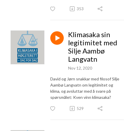
redaktør Eirin Eikefjord, klimaforskar Kikki Kleiven, filosof Gunnar 
353
Skirbekk, jurist Marius Mikkel Kjølstad, statsvitar Erik Aarebrot og filosof 
Silje Langvatn.

Klimasaka er den rettssaka der størst samfunnsverdiar har stått på spel 
Klimasaka sin
sidan Den store konsesjonssaka i 1918.
legitimitet med
Silje Aambø
Langvatn
Nov 12, 2020
David og Jørn snakkar med filosof Silje
Aambø Langvatn om legitimitet og
klima, og avsluttar med å svare på
spørsmålet: Kven vinn klimasaka?
529