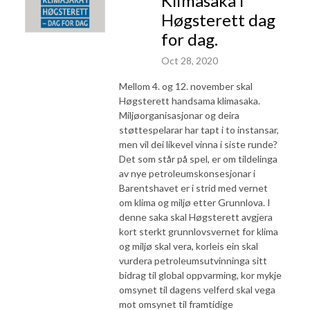
Klimasaka i
Høgsterett dag
for dag.
Oct 28, 2020
Mellom 4. og 12. november skal
Høgsterett handsama klimasaka.
Miljøorganisasjonar og deira
støttespelarar har tapt i to instansar,
men vil dei likevel vinna i siste runde?
Det som står på spel, er om tildelinga
av nye petroleumskonsesjonar i
Barentshavet er i strid med vernet
om klima og miljø etter Grunnlova. I
denne saka skal Høgsterett avgjera
kort sterkt grunnlovsvernet for klima
og miljø skal vera, korleis ein skal
vurdera petroleumsutvinninga sitt
bidrag til global oppvarming, kor mykje
omsynet til dagens velferd skal vega
mot omsynet til framtidige